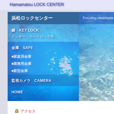
Hamamatsu LOCK CENTER
浜松ロックセンター
Providing inhabitants
鍵 KEY LOCK
テンキー、カードロック等
金庫 SAFE
■家庭用金庫
■業務用金庫
■新型金庫
監視カメラ CAMERA
HOME
アクセス